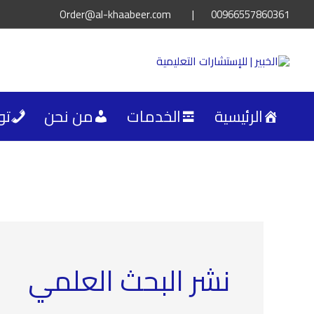
خطي
Order@al-khaabeer.com
|
00966557860361⁩
لى
لمحتوى
الرئيسية
الخدمات
من نحن
تو
نشر البحث العلمي