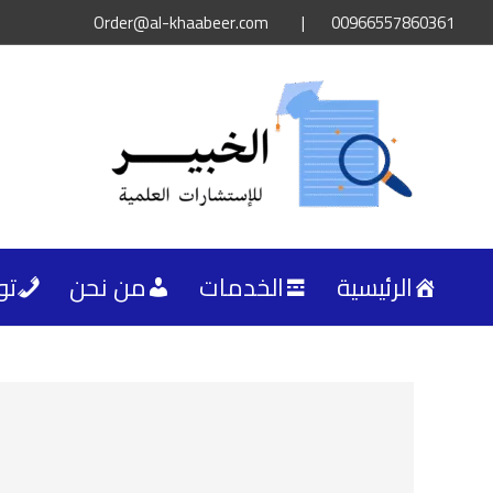
خطي
Order@al-khaabeer.com
|
00966557860361⁩
لى
لمحتوى
الرئيسية
الخدمات
من نحن
تو