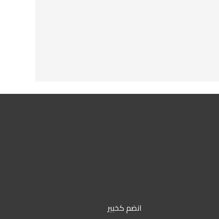
انضم كخبير