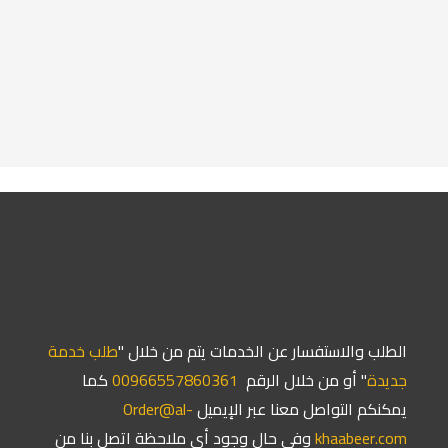
الطلب والاستفسار عن الخدمات يتم من خلال "
طلب خدمة
جديدة
" أو من خلال الرقم
966557860361⁩00
كما
يمكنكم التواصل معنا عبر الإيميل
Order@al-
khaabeer.com
وفي حال وجود أي ملاحظة اتصل بنا من